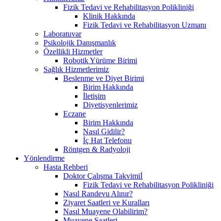
Fizik Tedavi ve Rehabilitasyon Polikliniği
Klinik Hakkında
Fizik Tedavi ve Rehabilitasyon Uzmanı
Laboratuvar
Psikolojik Danışmanlık
Özellikli Hizmetler
Robotik Yürüme Birimi
Sağlık Hizmetlerimiz
Beslenme ve Diyet Birimi
Birim Hakkında
İletişim
Diyetisyenlerimiz
Eczane
Birim Hakkında
Nasıl Gidilir?
İç Hat Telefonu
Röntgen & Radyoloji
Yönlendirme
Hasta Rehberi
Doktor Çalışma Takvimiİ
Fizik Tedavi ve Rehabilitasyon Polikliniği
Nasıl Randevu Alınır?
Ziyaret Saatleri ve Kuralları
Nasıl Muayene Olabilirim?
Muayene Saatleri