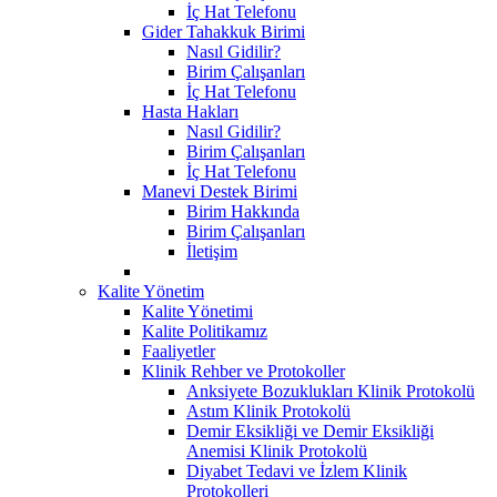
İç Hat Telefonu
Gider Tahakkuk Birimi
Nasıl Gidilir?
Birim Çalışanları
İç Hat Telefonu
Hasta Hakları
Nasıl Gidilir?
Birim Çalışanları
İç Hat Telefonu
Manevi Destek Birimi
Birim Hakkında
Birim Çalışanları
İletişim
Kalite Yönetim
Kalite Yönetimi
Kalite Politikamız
Faaliyetler
Klinik Rehber ve Protokoller
Anksiyete Bozuklukları Klinik Protokolü
Astım Klinik Protokolü
Demir Eksikliği ve Demir Eksikliği
Anemisi Klinik Protokolü
Diyabet Tedavi ve İzlem Klinik
Protokolleri