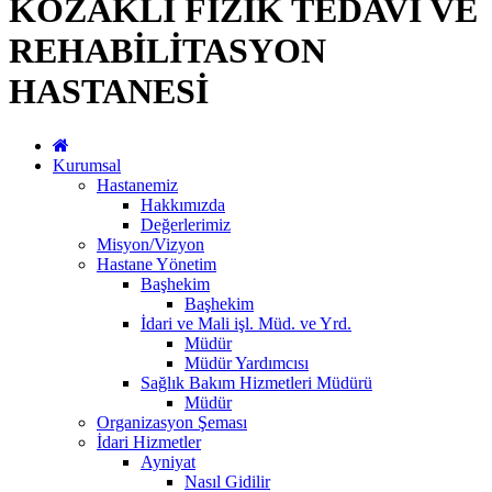
KOZAKLI FİZİK TEDAVİ VE
REHABİLİTASYON
HASTANESİ
Kurumsal
Hastanemiz
Hakkımızda
Değerlerimiz
Misyon/Vizyon
Hastane Yönetim
Başhekim
Başhekim
İdari ve Mali işl. Müd. ve Yrd.
Müdür
Müdür Yardımcısı
Sağlık Bakım Hizmetleri Müdürü
Müdür
Organizasyon Şeması
İdari Hizmetler
Ayniyat
Nasıl Gidilir