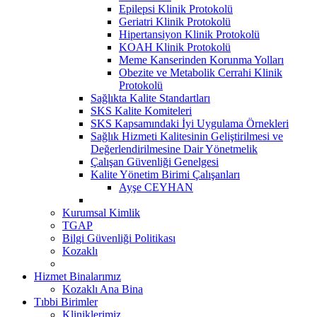
Epilepsi Klinik Protokolü
Geriatri Klinik Protokolü
Hipertansiyon Klinik Protokolü
KOAH Klinik Protokolü
Meme Kanserinden Korunma Yolları
Obezite ve Metabolik Cerrahi Klinik
Protokolü
Sağlıkta Kalite Standartları
SKS Kalite Komiteleri
SKS Kapsamındaki İyi Uygulama Örnekleri
Sağlık Hizmeti Kalitesinin Geliştirilmesi ve
Değerlendirilmesine Dair Yönetmelik
Çalışan Güvenliği Genelgesi
Kalite Yönetim Birimi Çalışanları
Ayşe CEYHAN
Kurumsal Kimlik
TGAP
Bilgi Güvenliği Politikası
Kozaklı
Hizmet Binalarımız
Kozaklı Ana Bina
Tıbbi Birimler
Kliniklerimiz